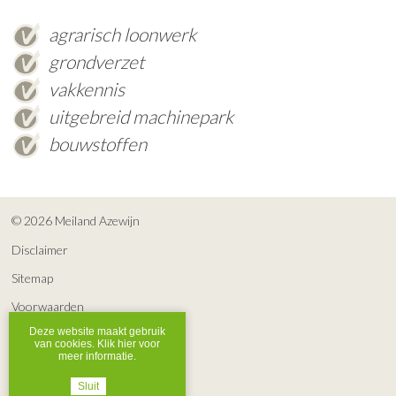
agrarisch loonwerk
grondverzet
vakkennis
uitgebreid machinepark
bouwstoffen
© 2026 Meiland Azewijn
Disclaimer
Sitemap
Voorwaarden
Deze website maakt gebruik
Privacy
van cookies. Klik hier voor
meer informatie.
Webdesign & CMS: a&m impact
Sluit