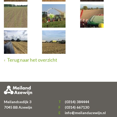
Terug naar het overzicht
Meilandsedijk 3
T
(0314) 384444
7045 BB
Azewijn
F
(0314) 667130
E
info@meilandazewijn.nl