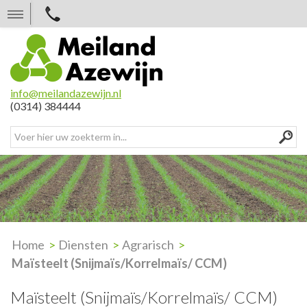
N
a
a
r
i
n
h
info@meilandazewijn.nl
o
(0314) 384444
u
d
Home
Diensten
Agrarisch
Maïsteelt (Snijmaïs/Korrelmaïs/ CCM)
Maïsteelt (Snijmaïs/Korrelmaïs/ CCM)