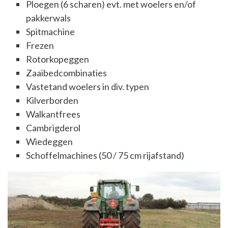
Ploegen (6 scharen) evt. met woelers en/of
pakkerwals
Spitmachine
Frezen
Rotorkopeggen
Zaaibedcombinaties
Vastetand woelers in div. typen
Kilverborden
Walkantfrees
Cambrigderol
Wiedeggen
Schoffelmachines (50 / 75 cm rijafstand)