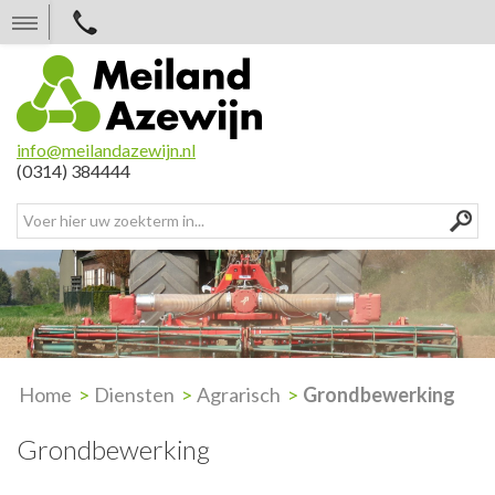
N
a
a
r
i
n
h
info@meilandazewijn.nl
o
(0314) 384444
u
d
Home
Diensten
Agrarisch
Grondbewerking
Grondbewerking